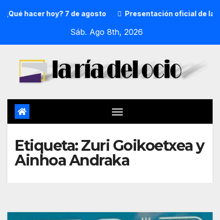
¿Qué hacer hoy? 7 de agosto
Presentación oficial de la p
Sáb. Ago 8th, 2026
Etiqueta:
Zuri Goikoetxea y
Ainhoa Andraka