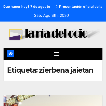
Qué hacer hoy? 7 de agosto
Presentación oficial de la p
Sáb. Ago 8th, 2026
Etiqueta:
zierbena jaietan