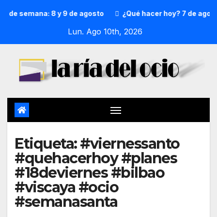
n de semana: 8 y 9 de agosto
¿Qué hacer hoy? 7 de agosto
Lun. Ago 10th, 2026
Etiqueta:
#viernessanto
#quehacerhoy #planes
#18deviernes #bilbao
#viscaya #ocio
#semanasanta