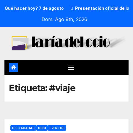
Qué hacer hoy? 7 de agosto
Presentación oficial de la p
Dom. Ago 9th, 2026
Etiqueta:
#viaje
DESTACADAS
OCIO
EVENTOS