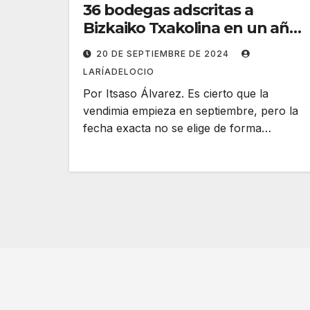
36 bodegas adscritas a
Bizkaiko Txakolina en un año
marcado por un «clima
20 DE SEPTIEMBRE DE 2024
cambiante»
LARÍADELOCIO
Por Itsaso Álvarez. Es cierto que la
vendimia empieza en septiembre, pero la
fecha exacta no se elige de forma…