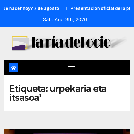
 hacer hoy? 7 de agosto
Presentación oficial de la preg
Sáb. Ago 8th, 2026
Etiqueta:
urpekaria eta
itsasoa’