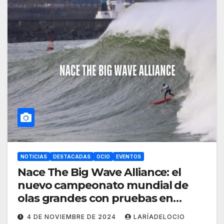
NOTICIAS
DESTACADAS
OCIO
EVENTOS
Nace The Big Wave Alliance: el
nuevo campeonato mundial de
olas grandes con pruebas en
Euskadi y Cantabria
4 DE NOVIEMBRE DE 2024
LARÍADELOCIO