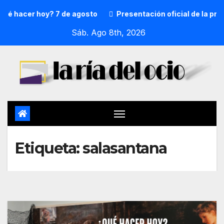
 hacer hoy? 7 de agosto
Presentación oficial de la prego
Sáb. Ago 8th, 2026
Etiqueta:
salasantana