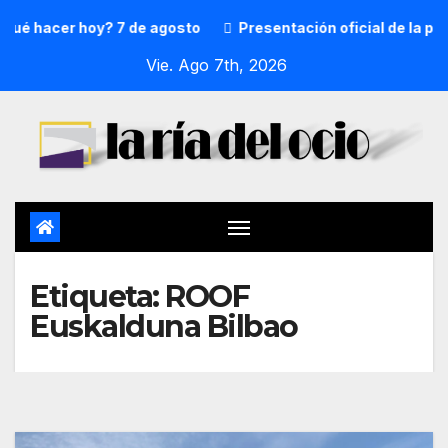
é hacer hoy? 7 de agosto
Presentación oficial de la preg
Vie. Ago 7th, 2026
Etiqueta:
ROOF
Euskalduna Bilbao