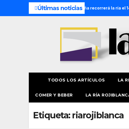
Últimas noticias
cesión Náutica de la Amatxu de Begoña recorrerá la ría el 14
TODOS LOS ARTÍCULOS
LA R
COMER Y BEBER
LA RÍA ROJIBLANC
Etiqueta:
riarojiblanca