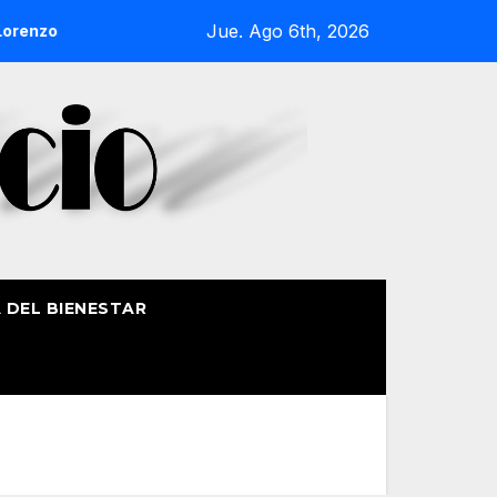
Jue. Ago 6th, 2026
nzo de Getxo reunirá a más de 50 productores del País Vasco
A DEL BIENESTAR