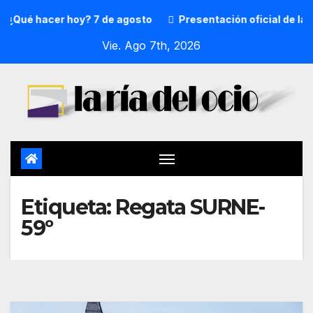
¿Qué hacer hoy? 7 de agosto
Presentación oficial de la p
Vie. Ago 7th, 2026
Etiqueta:
Regata SURNE-
59º