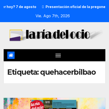
7 de agosto
Presentación oficial de la pregonera y txupi
Vie. Ago 7th, 2026
Etiqueta:
quehacerbilbao