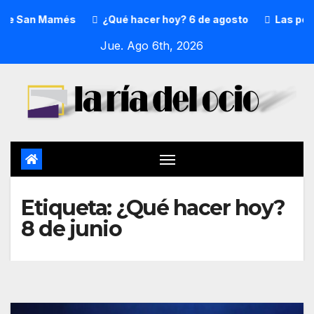
 de San Mamés
¿Qué hacer hoy? 6 de agosto
Las perso
Jue. Ago 6th, 2026
Etiqueta:
¿Qué hacer hoy?
8 de junio