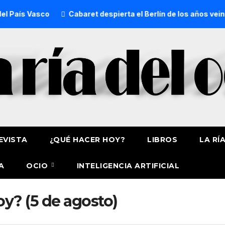
País Vasco
Cabaret despierta el Berlín de los años veinte e
EVISTA
¿QUÉ HACER HOY?
LIBROS
LA RÍ
A
OCIO
INTELIGENCIA ARTIFICIAL
y? (5 de agosto)