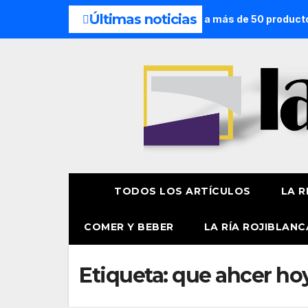
Últimas noticias
cado de San Lorenzo de Getxo reunirá a más de 50 productores
TODOS LOS ARTÍCULOS
LA R
COMER Y BEBER
LA RÍA ROJIBLANC
Etiqueta:
que ahcer ho