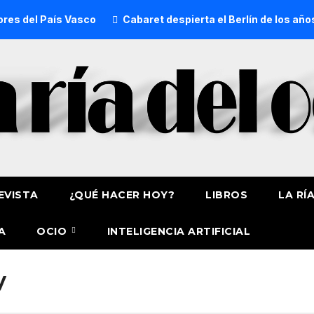
 del País Vasco
Cabaret despierta el Berlín de los años ve
EVISTA
¿QUÉ HACER HOY?
LIBROS
LA RÍ
A
OCIO
INTELIGENCIA ARTIFICIAL
y