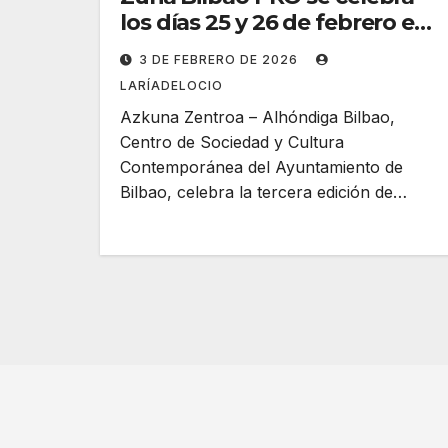
los días 25 y 26 de febrero en
el marco del Festival
3 DE FEBRERO DE 2026
Internacional de las Letras
LARÍADELOCIO
Azkuna Zentroa – Alhóndiga Bilbao,
Centro de Sociedad y Cultura
Contemporánea del Ayuntamiento de
Bilbao, celebra la tercera edición de…