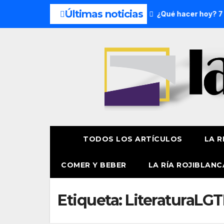
Últimas noticias
 del fin de semana: 8 y 9 de agosto
¿Qué hacer hoy? 7 de
TODOS LOS ARTÍCULOS
LA R
COMER Y BEBER
LA RÍA ROJIBLANC
Etiqueta:
LiteraturaLG