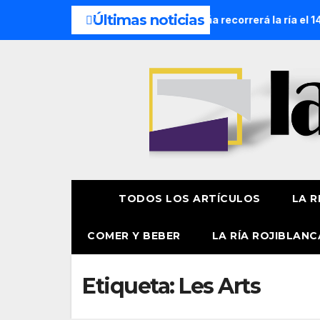
Últimas noticias
cesión Náutica de la Amatxu de Begoña recorrerá la ría el 14 
TODOS LOS ARTÍCULOS
LA R
COMER Y BEBER
LA RÍA ROJIBLANC
Etiqueta:
Les Arts