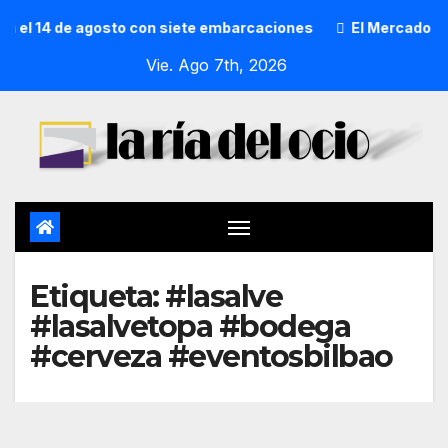
a el 14 de agosto con siete embarcaciones
El Mercado de S
Vie. Ago 7th, 2026
Etiqueta:
#lasalve
#lasalvetopa #bodega
#cerveza #eventosbilbao