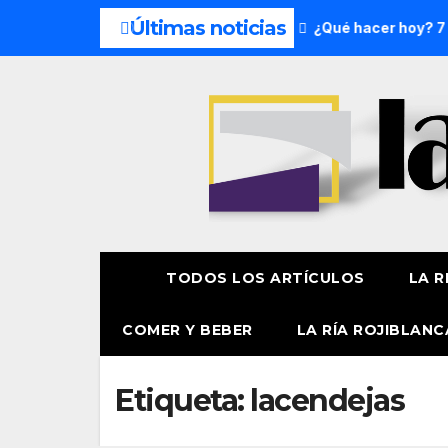
Últimas noticias
 del fin de semana: 8 y 9 de agosto
¿Qué hacer hoy? 7 de 
TODOS LOS ARTÍCULOS
LA R
COMER Y BEBER
LA RÍA ROJIBLANC
Etiqueta:
lacendejas