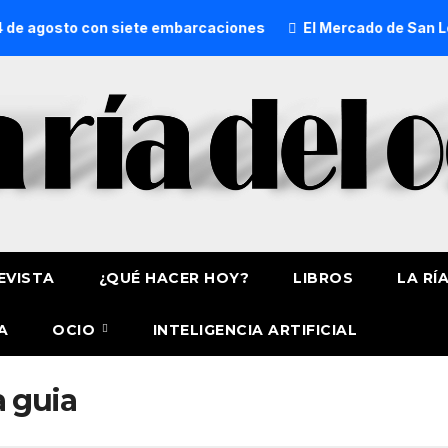
de agosto con siete embarcaciones
El Mercado de San Loren
EVISTA
¿QUÉ HACER HOY?
LIBROS
LA RÍ
A
OCIO
INTELIGENCIA ARTIFICIAL
a guia