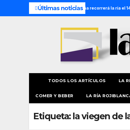
Últimas noticias
cesión Náutica de la Amatxu de Begoña recorrerá la ría el 14 
TODOS LOS ARTÍCULOS
LA R
COMER Y BEBER
LA RÍA ROJIBLANC
Etiqueta:
la viegen de l