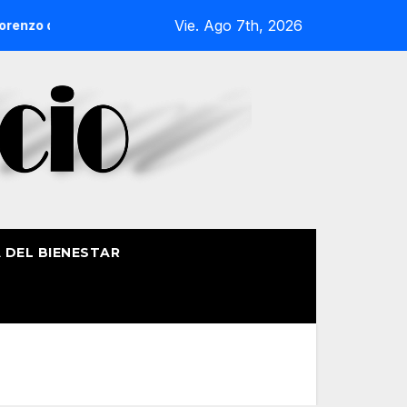
Vie. Ago 7th, 2026
zo de Getxo reunirá a más de 50 productores del País Vasco
A DEL BIENESTAR