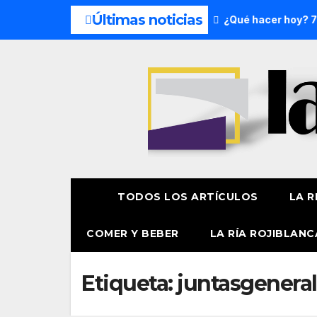
Últimas noticias
 del fin de semana: 8 y 9 de agosto
¿Qué hacer hoy? 7 de
TODOS LOS ARTÍCULOS
LA R
COMER Y BEBER
LA RÍA ROJIBLANC
Etiqueta:
juntasgenera