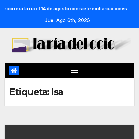
ecorrerá la ría el 14 de agosto con siete embarcaciones
Jue. Ago 6th, 2026
Etiqueta:
Isa