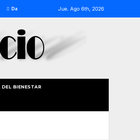
Jue. Ago 6th, 2026
DalecandELA Fest 5 completa su programa con deporte, medi
A DEL BIENESTAR