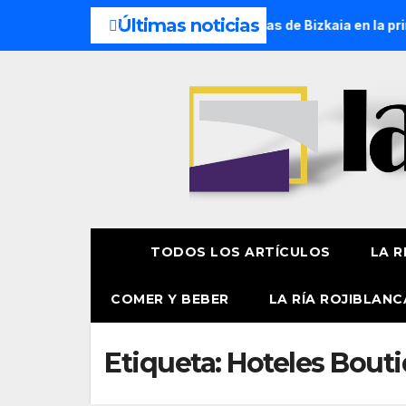
Últimas noticias
un millón de personas eligen las playas de Bizkaia en la prime
TODOS LOS ARTÍCULOS
LA R
COMER Y BEBER
LA RÍA ROJIBLANC
Etiqueta:
Hoteles Bout