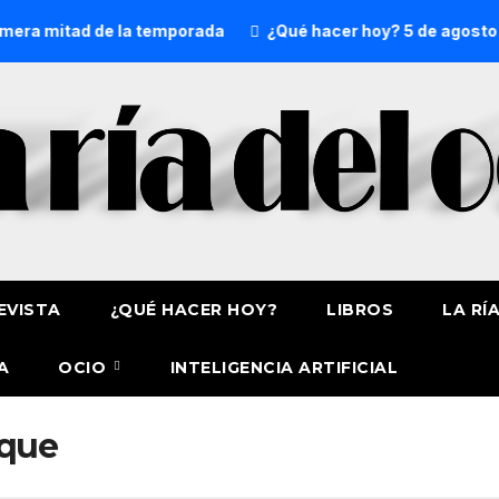
ra mitad de la temporada
¿Qué hacer hoy? 5 de agosto
EVISTA
¿QUÉ HACER HOY?
LIBROS
LA RÍ
A
OCIO
INTELIGENCIA ARTIFICIAL
ique