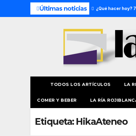
Últimas noticias
s del fin de semana: 8 y 9 de agosto
¿Qué hacer hoy? 7 de
TODOS LOS ARTÍCULOS
LA R
COMER Y BEBER
LA RÍA ROJIBLANC
Etiqueta:
HikaAteneo