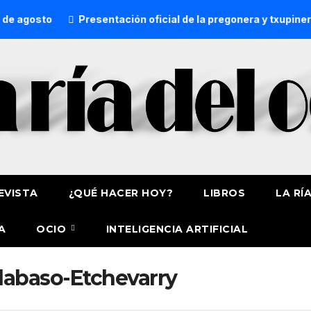
 agosto
Presentación oficial de la pregonera y txupinera
EVISTA
¿QUÉ HACER HOY?
LIBROS
LA RÍ
A
OCIO
INTELIGENCIA ARTIFICIAL
dabaso-Etchevarry