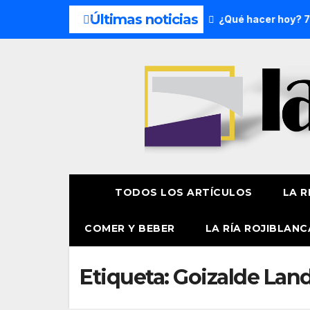
Últimas noticias
s del fin de semana: 8 y 9 de agosto
¿Qué hacer hoy? 7 de
TODOS LOS ARTÍCULOS
LA R
COMER Y BEBER
LA RÍA ROJIBLANC
Etiqueta:
Goizalde Lan