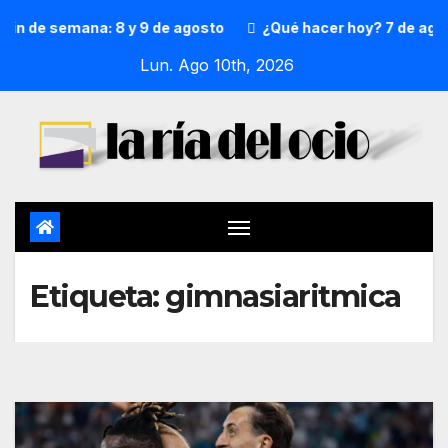
in de semana: 8 y 9 de agosto
¿Qué hacer hoy? 7 de agost
Lun. Ago 10th, 2026
Etiqueta:
gimnasiaritmica