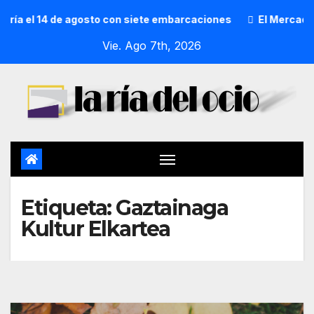
ría el 14 de agosto con siete embarcaciones
El Mercado d
Vie. Ago 7th, 2026
Etiqueta:
Gaztainaga
Kultur Elkartea