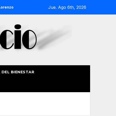
Jue. Ago 6th, 2026
nzo de Getxo reunirá a más de 50 productores del País Vasco
A DEL BIENESTAR