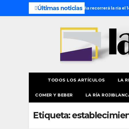
Últimas noticias
cesión Náutica de la Amatxu de Begoña recorrerá la ría el 14 
TODOS LOS ARTÍCULOS
LA R
COMER Y BEBER
LA RÍA ROJIBLANC
Etiqueta:
establecimie