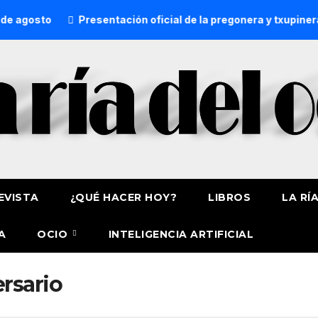
agosto
Presentación oficial de la pregonera y txupinera 
EVISTA
¿QUÉ HACER HOY?
LIBROS
LA RÍ
A
OCIO
INTELIGENCIA ARTIFICIAL
ersario