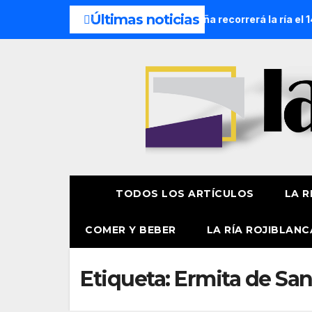
Últimas noticias
cesión Náutica de la Amatxu de Begoña recorrerá la ría el 14 
TODOS LOS ARTÍCULOS
LA R
COMER Y BEBER
LA RÍA ROJIBLANC
Etiqueta:
Ermita de San