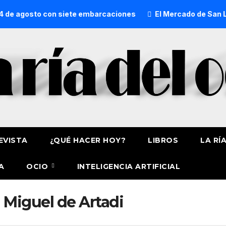
de agosto con siete embarcaciones
El Mercado de San Lore
EVISTA
¿QUÉ HACER HOY?
LIBROS
LA RÍ
A
OCIO
INTELIGENCIA ARTIFICIAL
 Miguel de Artadi