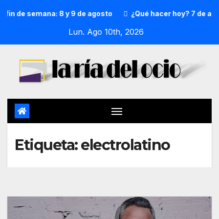
 fin de semana: 8 y 9 de agosto
¿Qué hacer hoy? 7 de agos
Lun. Ago 10th, 2026
Etiqueta:
electrolatino