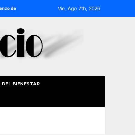
Vie. Ago 7th, 2026
e Getxo reunirá a más de 50 productores del País Vasco
A DEL BIENESTAR