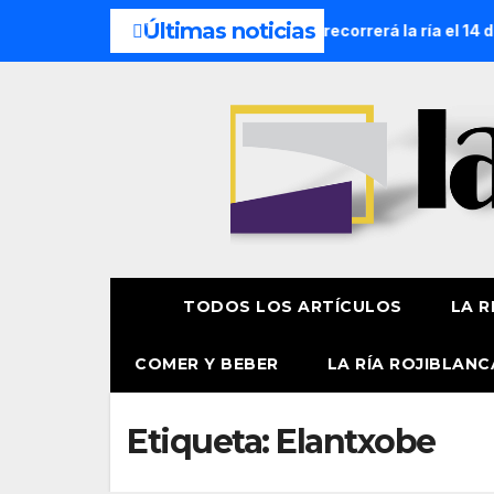
Últimas noticias
n Náutica de la Amatxu de Begoña recorrerá la ría el 14 de a
TODOS LOS ARTÍCULOS
LA R
COMER Y BEBER
LA RÍA ROJIBLANC
Etiqueta:
Elantxobe