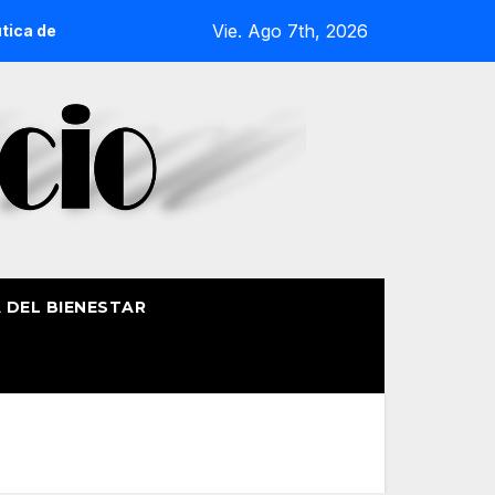
Vie. Ago 7th, 2026
 de la Amatxu de Begoña recorrerá la ría el 14 de agosto con 
A DEL BIENESTAR