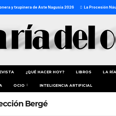
era y txupinera de Aste Nagusia 2026
La Procesión Náutica
EVISTA
¿QUÉ HACER HOY?
LIBROS
LA RÍ
A
OCIO
INTELIGENCIA ARTIFICIAL
ección Bergé