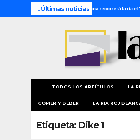
Últimas noticias
ocesión Náutica de la Amatxu de Begoña recorrerá la ría el 14
TODOS LOS ARTÍCULOS
LA R
COMER Y BEBER
LA RÍA ROJIBLANC
Etiqueta:
Dike 1