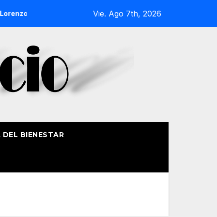
Vie. Ago 7th, 2026
enzo de Getxo reunirá a más de 50 productores del País Vasco
A DEL BIENESTAR