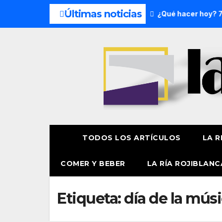
Últimas noticias
s del fin de semana: 8 y 9 de agosto
¿Qué hacer hoy? 7 de
TODOS LOS ARTÍCULOS
LA R
COMER Y BEBER
LA RÍA ROJIBLANC
Etiqueta:
día de la mús