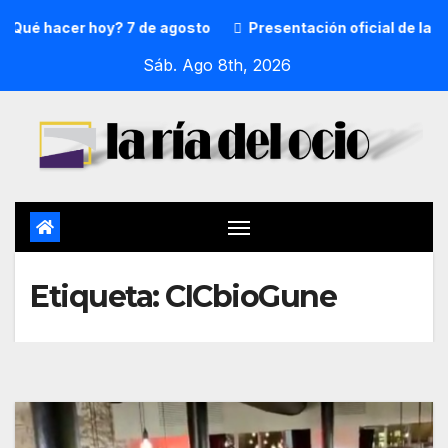
Qué hacer hoy? 7 de agosto
Presentación oficial de la pr
Sáb. Ago 8th, 2026
Etiqueta:
CICbioGune