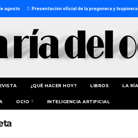
osto
Presentación oficial de la pregonera y txupinera de 
EVISTA
¿QUÉ HACER HOY?
LIBROS
LA RÍ
A
OCIO
INTELIGENCIA ARTIFICIAL
eta