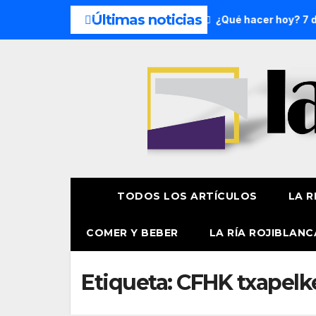
Últimas noticias
l fin de semana: 8 y 9 de agosto
¿Qué hacer hoy? 7 de ag
TODOS LOS ARTÍCULOS
LA R
COMER Y BEBER
LA RÍA ROJIBLANC
Etiqueta:
CFHK txapelk