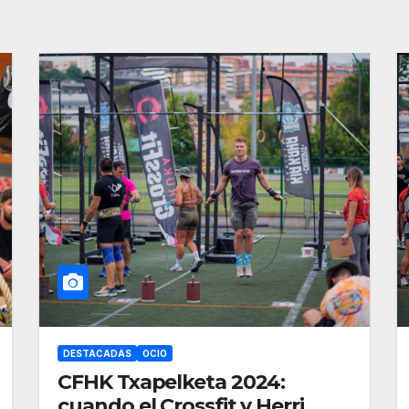
DESTACADAS
OCIO
CFHK Txapelketa 2024:
cuando el Crossfit y Herri