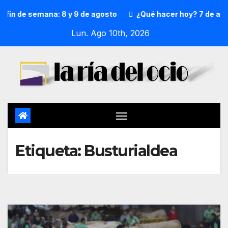
fin de semana: 8 y 9 de agosto
¿Qué hacer hoy? 7 de agos
Lun. Ago 10th, 2026
Etiqueta:
Busturialdea