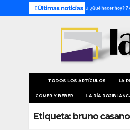
Últimas noticias
del fin de semana: 8 y 9 de agosto
¿Qué hacer hoy? 7 de 
TODOS LOS ARTÍCULOS
LA R
COMER Y BEBER
LA RÍA ROJIBLANC
Etiqueta:
bruno casano