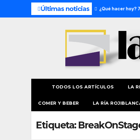
Últimas noticias
s del fin de semana: 8 y 9 de agosto
¿Qué hacer hoy? 7 d
TODOS LOS ARTÍCULOS
LA R
COMER Y BEBER
LA RÍA ROJIBLANC
Etiqueta:
BreakOnStag