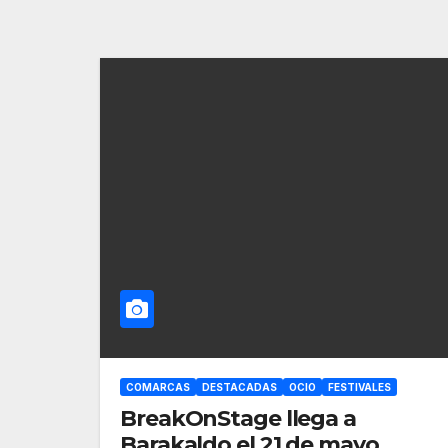
COMARCAS
DESTACADAS
OCIO
FESTIVALES
BreakOnStage llega a
Barakaldo el 21 de mayo