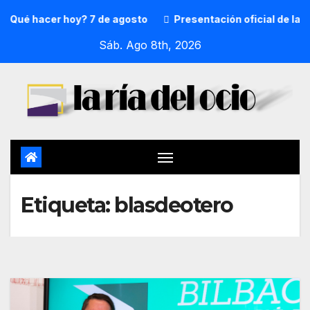
¿Qué hacer hoy? 7 de agosto
Presentación oficial de la p
Sáb. Ago 8th, 2026
Etiqueta:
blasdeotero