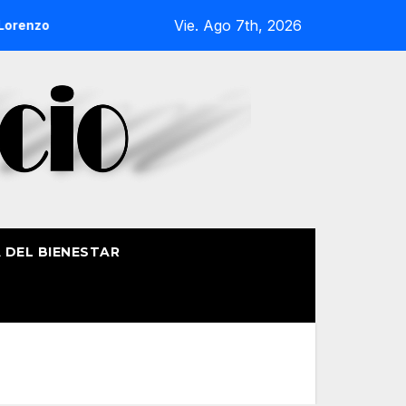
Vie. Ago 7th, 2026
enzo de Getxo reunirá a más de 50 productores del País Vasco
A DEL BIENESTAR