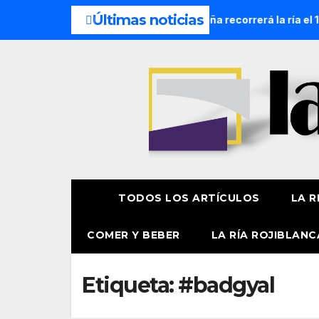
Últimas noticias
ocesión Náutica de la Amatxu de Begoña recorrerá la ría el 14
TODOS LOS ARTÍCULOS
LA R
COMER Y BEBER
LA RÍA ROJIBLANC
Etiqueta:
#badgyal