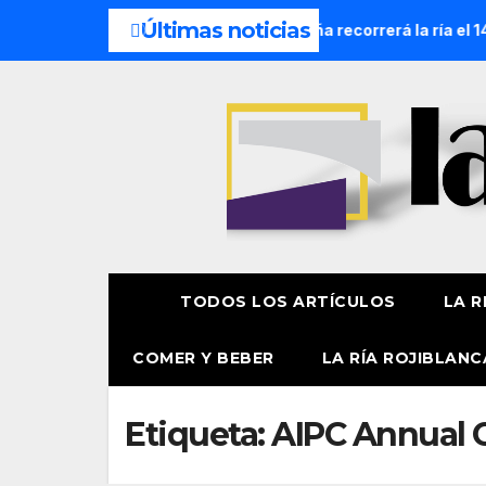
Últimas noticias
cesión Náutica de la Amatxu de Begoña recorrerá la ría el 14 
TODOS LOS ARTÍCULOS
LA R
COMER Y BEBER
LA RÍA ROJIBLANC
Etiqueta:
AIPC Annual 