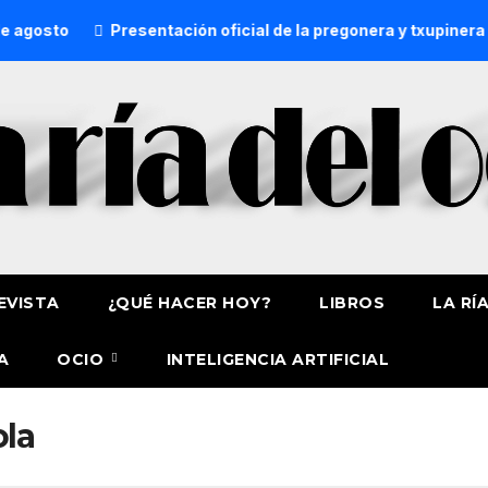
gosto
Presentación oficial de la pregonera y txupinera de
EVISTA
¿QUÉ HACER HOY?
LIBROS
LA RÍ
A
OCIO
INTELIGENCIA ARTIFICIAL
ola