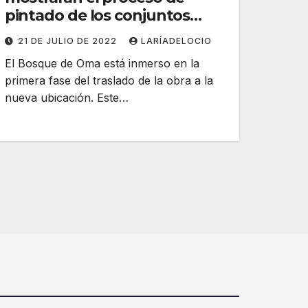
pintado de los conjuntos
artísticos más conocidos de
21 DE JULIO DE 2022
LARÍADELOCIO
Agustín Ibarrola
El Bosque de Oma está inmerso en la
primera fase del traslado de la obra a la
nueva ubicación. Este…