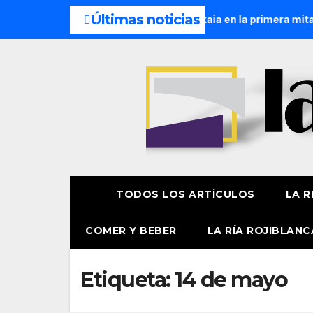
Últimas noticias
 de personas eligen las playas de Bizkaia en la primera mitad 
TODOS LOS ARTÍCULOS
LA R
COMER Y BEBER
LA RÍA ROJIBLANC
Etiqueta:
14 de mayo