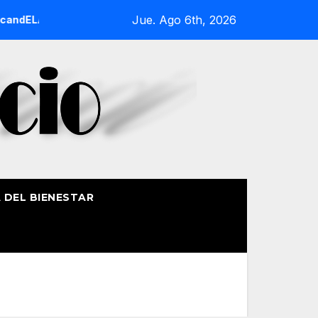
Jue. Ago 6th, 2026
dELA Fest 5 completa su programa con deporte, medioambient
A DEL BIENESTAR