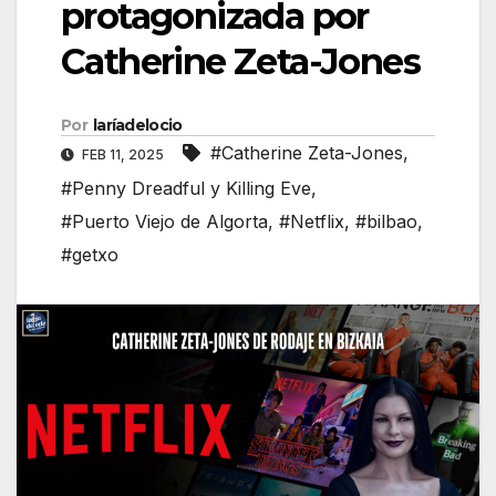
protagonizada por
Catherine Zeta-Jones
Por
laríadelocio
#Catherine Zeta-Jones
,
FEB 11, 2025
#Penny Dreadful y Killing Eve
,
#Puerto Viejo de Algorta
,
#Netflix
,
#bilbao
,
#getxo