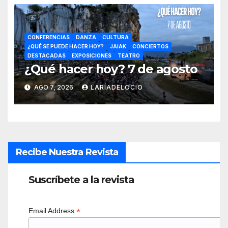
CONFERENCIAS
DANZA
CULTURA
¿QUÉ SE PUEDE HACER HOY?
JAIAK
CONCIERTOS
DESTACADAS
EXPOSICIONES
TEATRO
¿Qué hacer hoy? 7 de agosto
AGO 7, 2026
LARÍADELOCIO
Recibe Nuestra Revista
Suscríbete a la revista
*
Email Address