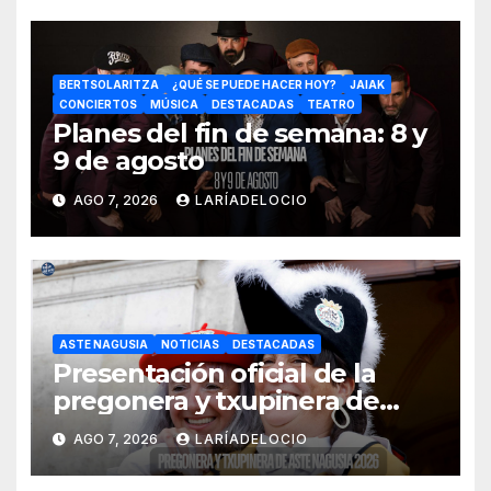
BERTSOLARITZA
¿QUÉ SE PUEDE HACER HOY?
JAIAK
CONCIERTOS
MÚSICA
DESTACADAS
TEATRO
Planes del fin de semana: 8 y
9 de agosto
AGO 7, 2026
LARÍADELOCIO
ASTE NAGUSIA
NOTICIAS
DESTACADAS
Presentación oficial de la
pregonera y txupinera de
Aste Nagusia 2026
AGO 7, 2026
LARÍADELOCIO