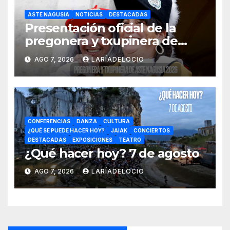
ASTE NAGUSIA
NOTICIAS
DESTACADAS
Presentación oficial de la
pregonera y txupinera de
Aste Nagusia 2026
AGO 7, 2026
LARÍADELOCIO
CONFERENCIAS
DANZA
CULTURA
¿QUÉ SE PUEDE HACER HOY?
JAIAK
CONCIERTOS
DESTACADAS
EXPOSICIONES
TEATRO
¿Qué hacer hoy? 7 de agosto
AGO 7, 2026
LARÍADELOCIO