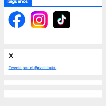
¡Síguenos!
X
Tweets por el @riadelocio.