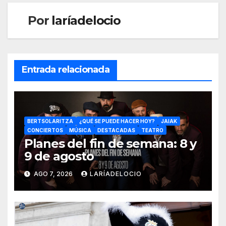
Por
laríadelocio
Entrada relacionada
BERTSOLARITZA
¿QUÉ SE PUEDE HACER HOY?
JAIAK
CONCIERTOS
MÚSICA
DESTACADAS
TEATRO
Planes del fin de semana: 8 y
9 de agosto
AGO 7, 2026
LARÍADELOCIO