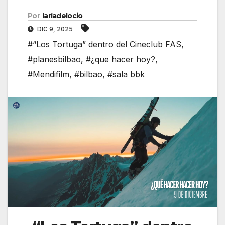
Por
laríadelocio
DIC 9, 2025
#“Los Tortuga” dentro del Cineclub FAS
,
#planesbilbao
,
#¿que hacer hoy?
,
#Mendifilm
,
#bilbao
,
#sala bbk