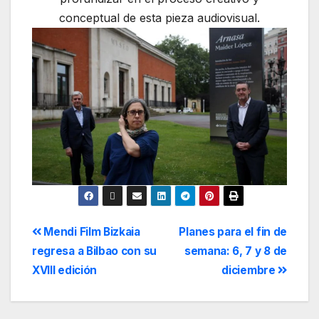
conceptual de esta pieza audiovisual.
Mendi Film Bizkaia
Planes para el fin de
regresa a Bilbao con su
semana: 6, 7 y 8 de
XVIII edición
diciembre