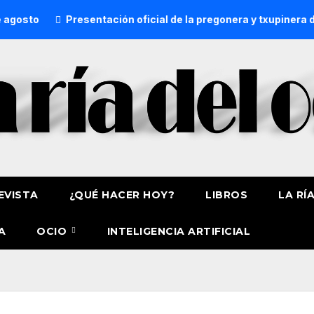
to
Presentación oficial de la pregonera y txupinera de As
EVISTA
¿QUÉ HACER HOY?
LIBROS
LA RÍ
A
OCIO
INTELIGENCIA ARTIFICIAL