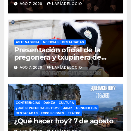
AGO 7, 2026
LARÍADELOCIO
ASTE NAGUSIA
NOTICIAS
DESTACADAS
Presentación oficial de la
pregonera y txupinera de
Aste Nagusia 2026
AGO 7, 2026
LARÍADELOCIO
CONFERENCIAS
DANZA
CULTURA
¿QUÉ SE PUEDE HACER HOY?
JAIAK
CONCIERTOS
DESTACADAS
EXPOSICIONES
TEATRO
¿Qué hacer hoy? 7 de agosto