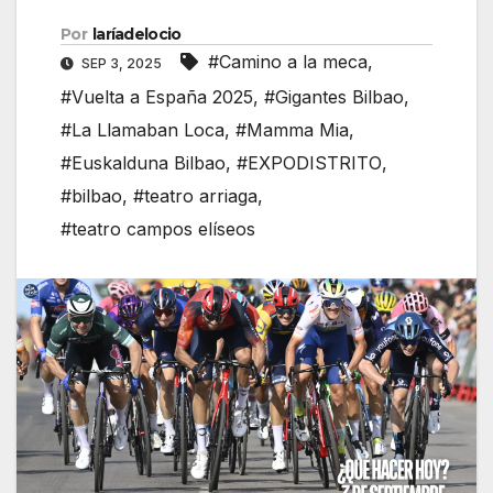
Por
laríadelocio
#Camino a la meca
,
SEP 3, 2025
#Vuelta a España 2025
,
#Gigantes Bilbao
,
#La Llamaban Loca
,
#Mamma Mia
,
#Euskalduna Bilbao
,
#EXPODISTRITO
,
#bilbao
,
#teatro arriaga
,
#teatro campos elíseos