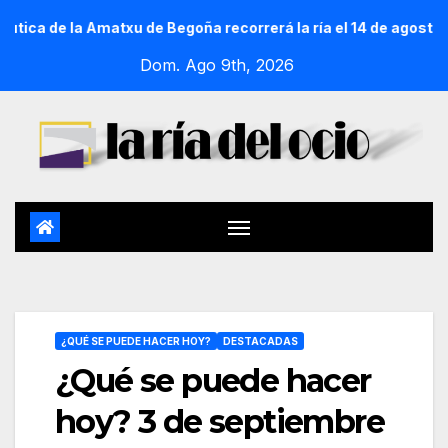
 la Amatxu de Begoña recorrerá la ría el 14 de agosto con sie
Dom. Ago 9th, 2026
¿QUÉ SE PUEDE HACER HOY?
DESTACADAS
¿Qué se puede hacer
hoy? 3 de septiembre