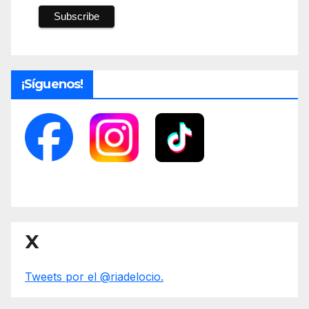
¡Síguenos!
X
Tweets por el @riadelocio.