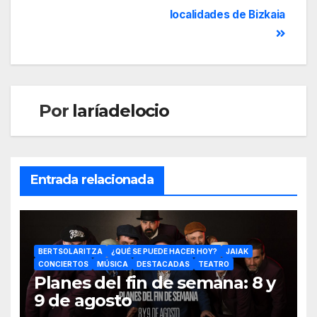
localidades de Bizkaia
Por
laríadelocio
Entrada relacionada
BERTSOLARITZA
¿QUÉ SE PUEDE HACER HOY?
JAIAK
CONCIERTOS
MÚSICA
DESTACADAS
TEATRO
Planes del fin de semana: 8 y
9 de agosto