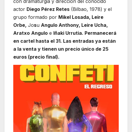
con dramaturgia y dirección del conocido
actor
Diego Pérez Retes
(Bilbao, 1978) y el
grupo formado por
Mikel Losada, Leire
Orbe,
Jo
s
u
Angulo Anthony, Leire Ucha,
Aratxo
An
gulo
e
Iñaki Urrutia. Permanecerá
en cartel hasta el 31. Las entradas ya están
a la venta y tienen un precio único de 25
euros (precio final).