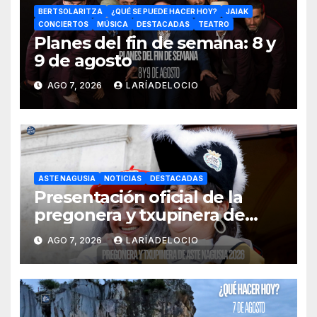
BERTSOLARITZA
¿QUÉ SE PUEDE HACER HOY?
JAIAK
CONCIERTOS
MÚSICA
DESTACADAS
TEATRO
Planes del fin de semana: 8 y
9 de agosto
AGO 7, 2026
LARÍADELOCIO
ASTE NAGUSIA
NOTICIAS
DESTACADAS
Presentación oficial de la
pregonera y txupinera de
Aste Nagusia 2026
AGO 7, 2026
LARÍADELOCIO