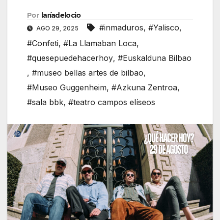
Por
laríadelocio
#inmaduros
,
#Yalisco
,
AGO 29, 2025
#Confeti
,
#La Llamaban Loca
,
#quesepuedehacerhoy
,
#Euskalduna Bilbao
,
#museo bellas artes de bilbao
,
#Museo Guggenheim
,
#Azkuna Zentroa
,
#sala bbk
,
#teatro campos elíseos