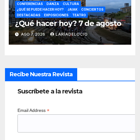
CONFERENCIAS
DANZA
CULTURA
¿QUÉ SE PUEDE HACER HOY?
JAIAK
CONCIERTOS
DESTACADAS
EXPOSICIONES
TEATRO
¿Qué hacer hoy? 7 de agosto
AGO 7, 2026
LARÍADELOCIO
Recibe Nuestra Revista
Suscríbete a la revista
*
Email Address